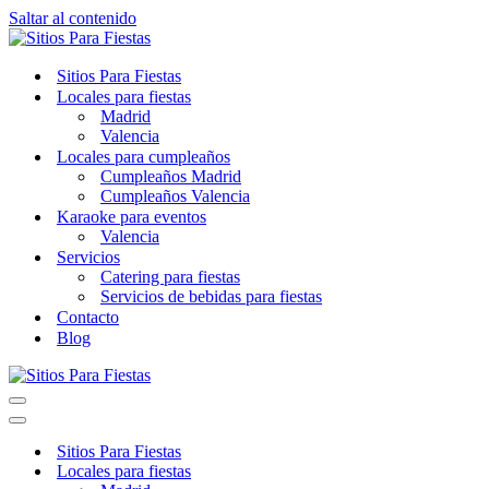
Saltar al contenido
Sitios Para Fiestas
Locales para fiestas
Madrid
Valencia
Locales para cumpleaños
Cumpleaños Madrid
Cumpleaños Valencia
Karaoke para eventos
Valencia
Servicios
Catering para fiestas
Servicios de bebidas para fiestas
Contacto
Blog
Menú
de
Menú
navegación
de
Sitios Para Fiestas
navegación
Locales para fiestas